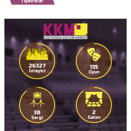
Tiyatrolar
27000
138
İzleyici
Oyun
2
38
Salon
Sergi